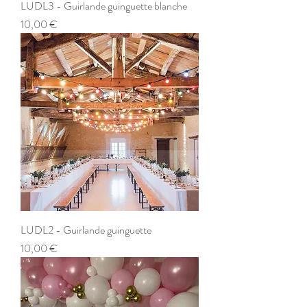
LUDL3 - Guirlande guinguette blanche
Prix
10,00 €
LUDL2 - Guirlande guinguette
Prix
10,00 €