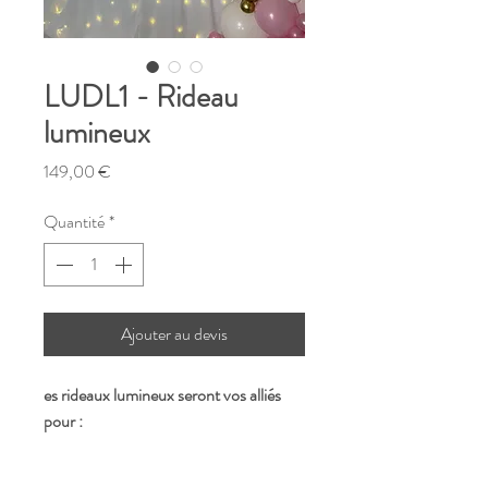
LUDL1 - Rideau
lumineux
Prix
149,00 €
Quantité
*
Ajouter au devis
es rideaux lumineux seront vos alliés
pour :
– Cacher un mur disgracieux quelle
que soit sa longueur