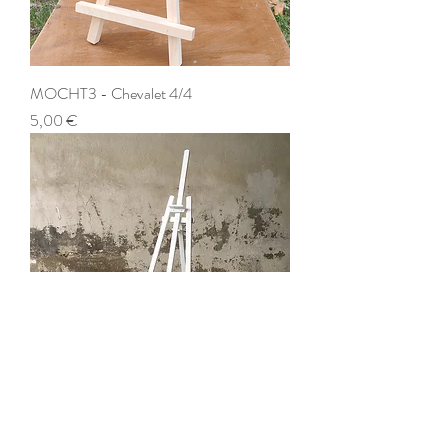
MOCHT3 - Chevalet 4/4
Prix
5,00 €
MOCHT2 - Chevalet bois
Prix
10,00 €