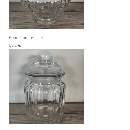
Petite bonbonnière
Prix
1,00 €