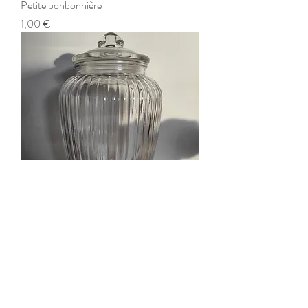
Petite bonbonnière
Prix
1,00 €
Bonbonnière
Prix
4,00 €
loc-dayco37@hotmail.com