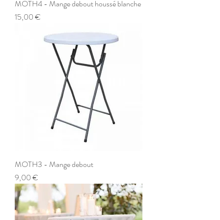
MOTH4 - Mange debout houssé blanche
Prix
15,00 €
MOTH3 - Mange debout
Prix
9,00 €