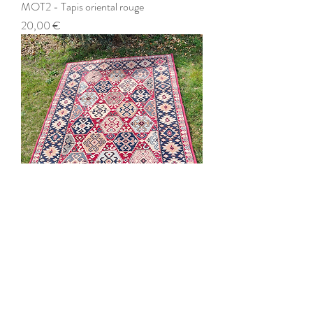
MOT2 - Tapis oriental rouge
Prix
20,00 €
MOT1 - Tapis rouge/bleu
Prix
20,00 €
loc-dayco37@hotmail.com