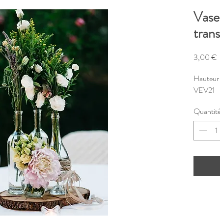
Vase 
tran
P
3,00 €
Hauteur
VEV21
Quantit