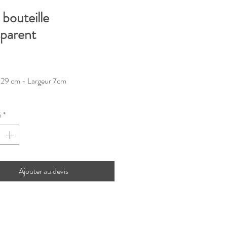
bouteille
sparent
rix
 29 cm - Largeur 7cm
é
*
Ajouter au devis