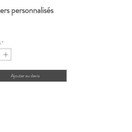
ers personnalisés
rix
é
*
Ajouter au devis