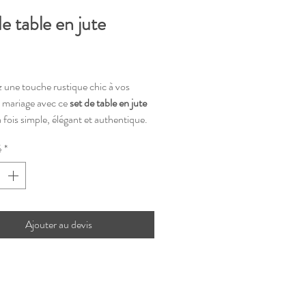
e table en jute
rix
 une touche rustique chic à vos
e mariage avec ce
set de table en jute
la fois simple, élégant et authentique.
pour une décoration bohème,
é
*
 ou naturelle, il sublime votre
 tout en structurant joliment l’espace
e convive.
Ajouter au devis