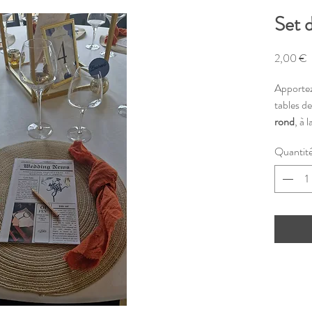
Set d
P
2,00 €
Apportez
tables d
rond
, à 
Parfait 
Quantit
champêtre
vaisselle
de chaqu