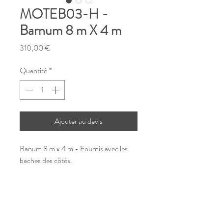
MOTEB03-H -
Barnum 8 m X 4 m
Prix
310,00 €
Quantité
*
Ajouter au devis
Banum 8 m x 4 m - Fournis avec les
baches des côtés.
loc-dayco37@hotmail.com
©2023 par C'You Event