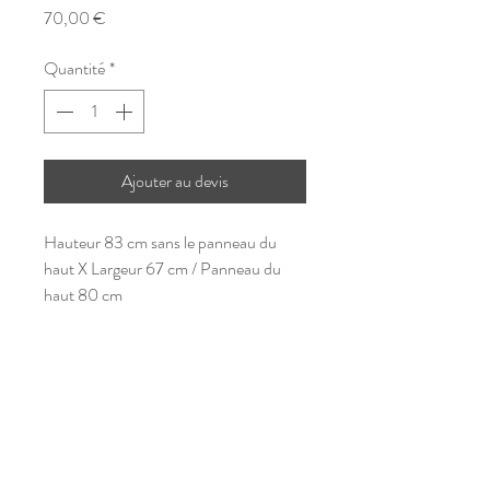
Prix
70,00 €
Quantité
*
Ajouter au devis
Hauteur 83 cm sans le panneau du
haut X Largeur 67 cm / Panneau du
haut 80 cm
loc-dayco37@hotmail.com
©2023 par C'You Event
Mentions légales