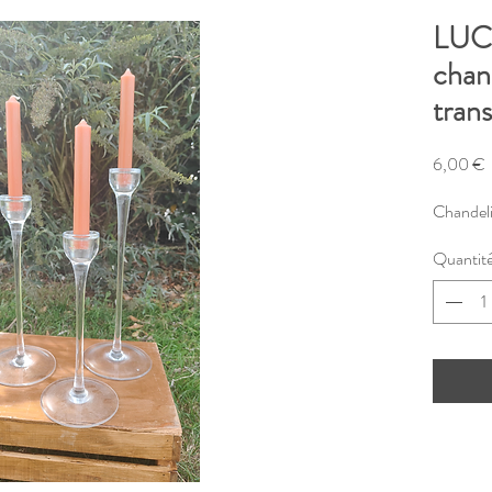
LUC1
chand
tran
P
6,00 €
Chandeli
Quantit