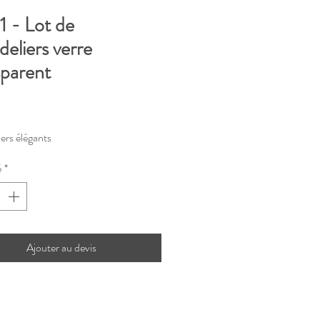
 - Lot de
eliers verre
sparent
rix
ers élégants
é
*
Ajouter au devis