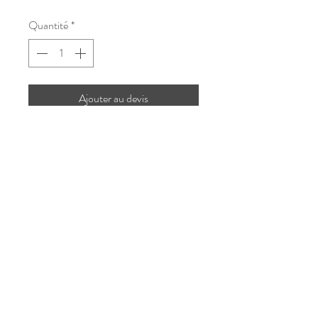
Quantité
*
Ajouter au devis
Parfaite pour créer une ambiance
romantique, bohème ou rétro chic, elle
s’intègre avec élégance dans tous les
univers décoratifs.
loc-dayco37@hotmail.com
©2023 par C'You Event
Mentions légales
Politique de confidentialité des données