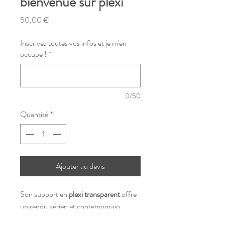
bienvenue sur plexi
Prix
50,00 €
Inscrivez toutes vos infos et je m'en
occupe !
*
0/50
Quantité
*
Ajouter au devis
Son support en
plexi transparent
offre
un rendu aérien et contemporain,
parfait pour une ambiance
chic,