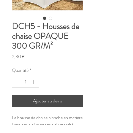
DCH5 - Housses de
chaise OPAQUE
300 GR/M²
Prix
2,30 €
Quantité
*
Ajouter au devis
La housse de chaise blanche en matière
lycra est la plus opaque du marché.
Elle convient donc parfaitement aux