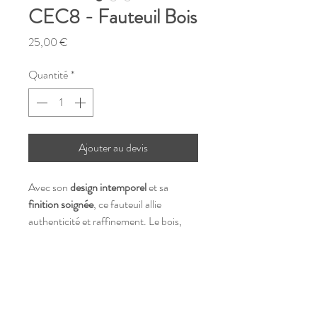
CEC8 - Fauteuil Bois
Prix
25,00 €
Quantité
*
Ajouter au devis
Avec son
design intemporel
et sa
finition soignée
, ce fauteuil allie
authenticité et raffinement. Le bois,
matériau noble par excellence, apporte
une
touche naturelle et accueillante
à
loc-dayco37@hotmail.com
votre décoration.
©2023 par C'You Event
Mentions légales