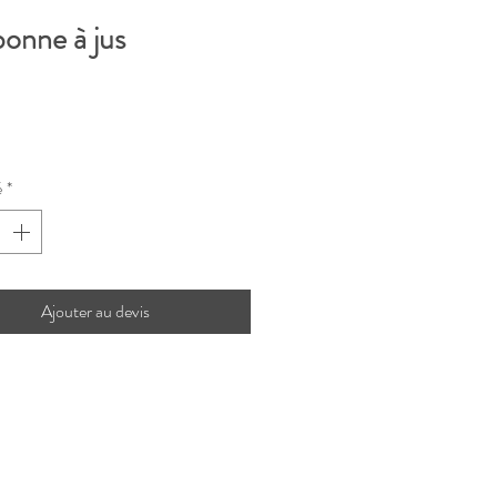
onne à jus
rix
é
*
Ajouter au devis