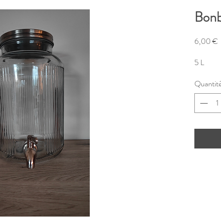
Bonb
P
6,00 €
5 L
Quantit