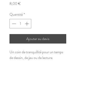
Prix
8,00 €
Quantité
*
Ajouter au devis
Un coin de tranquillité pour un temps
de dessin, de jeu ou de lecture.
loc-dayco37@hotmail.com
©2023 par C'You Event
Mentions légales
Politique de confidentialité des données