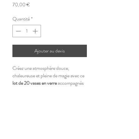
Prix
70,00 €
Quantité
*
Ajouter au devis
Créez une atmosphère douce,
chaleureuse et pleine de magie avec ce
lot de 20 vases en verre
accompagnés
de
bougies flottantes
. Parfaits pour
illuminer vos tables, rebords de fenêtres
loc-dayco37@hotmail.com
ou coins lounge, ces vases apportent
une
touche d’élégance intemporelle
©2023 par C'You Event
à
votre décoration de mariage ou
Mentions légales
d’événement. Choissisez la couleur !