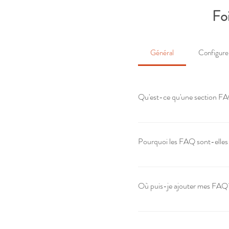
Fo
Général
Configur
Qu'est-ce qu'une section F
Une section FAQ peut être ut
«Proposez-vous la livraison?
Pourquoi les FAQ sont-elles
Les FAQ sont un excellent mo
entreprise et de créer une mei
Où puis-je ajouter mes FAQ
Les FAQ peuvent être ajoutées