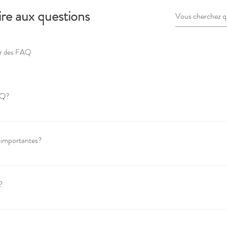
ire aux questions
er des FAQ
AQ?
ilisée pour répondre rapidement aux questions fréquemment posées sur vo
», «Quelles sont vos heures d'ouverture?», «Comment puis-je réserver un 
 importantes?
yen d'aider les visiteurs à trouver rapidement des réponses aux questions
lleure expérience de navigation sur votre site.
?
 à n'importe quelle page de votre site ou sur votre appli mobile Wix.