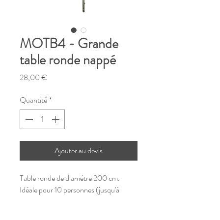
MOTB4 - Grande
table ronde nappé
Prix
28,00 €
Quantité
*
Ajouter au devis
Table ronde de diamétre 200 cm.
Idéale pour 10 personnes (jusqu'à
12 personnes)
Nappage fournis avec des nappe carré