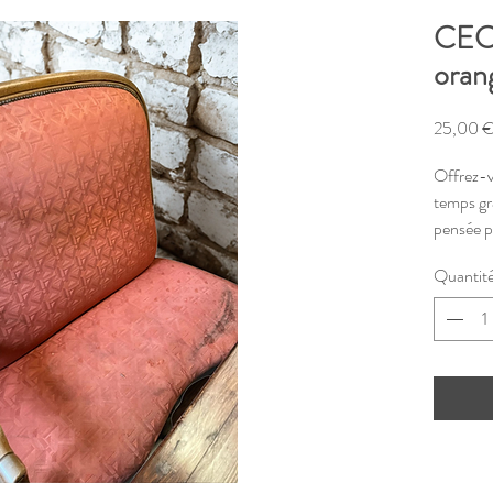
CEC
oran
25,00 
Offrez-
temps gr
pensée po
cérémoni
Quantit
même co