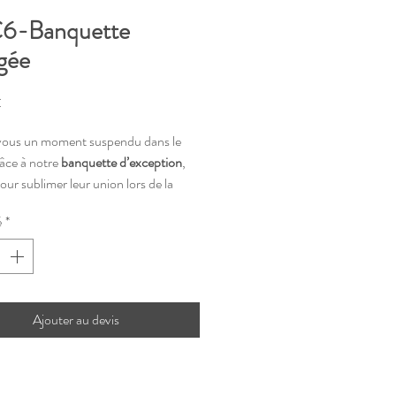
6-Banquette
gée
Prix
€
vous un moment suspendu dans le
âce à notre
banquette d’exception
,
ur sublimer leur union lors de la
e laïque. (En rénovation, dans les
é
*
uleur)
Ajouter au devis