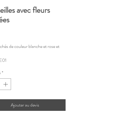
illes avec fleurs
ées
rix
échés de couleur blanche et rose et
E01
é
*
Ajouter au devis