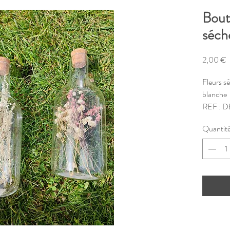
Boute
séch
P
2,00 €
Fleurs s
blanche
REF : D
Quantit