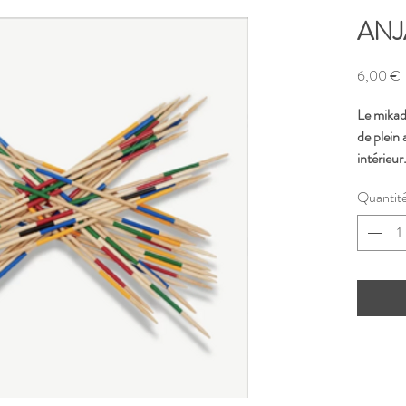
ANJA
P
6,00 €
Le mikado
de plein
intérieur
bâtons sa
Quantit
donc fair
dans les