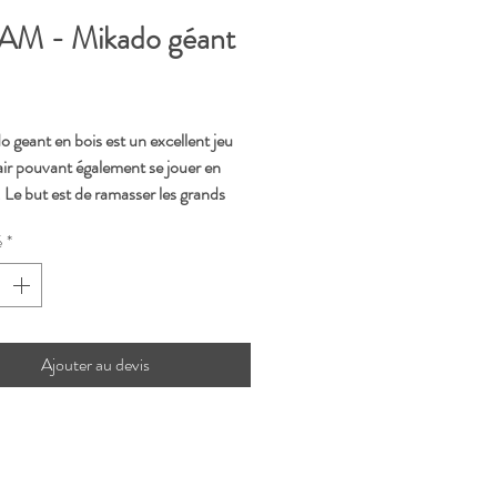
M - Mikado géant
rix
 geant en bois est un excellent jeu
 air pouvant également se jouer en
. Le but est de ramasser les grands
ns faire bouger les autres ! Il faudra
é
*
e preuve de patience et être précis
 mouvements effectuès avec la main !
Ajouter au devis