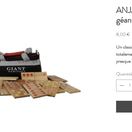
ANJ
géan
P
8,00 €
Un class
totaleme
presque 
plein air.
Quantit